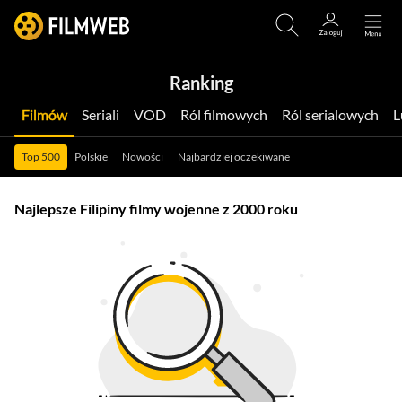
Ranking
Filmów
Seriali
VOD
Ról filmowych
Ról serialowych
Top 500
Polskie
Nowości
Najbardziej oczekiwane
Najlepsze Filipiny filmy wojenne z 2000 roku