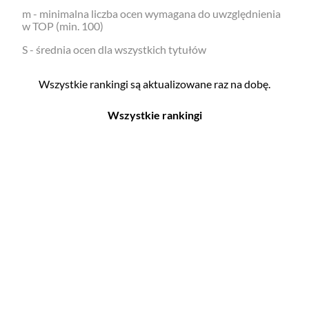
m - minimalna liczba ocen wymagana do uwzględnienia
w TOP (min. 100)
S - średnia ocen dla wszystkich tytułów
Wszystkie rankingi są aktualizowane raz na dobę.
Wszystkie rankingi
Filmy
Seriale
Top 500
Top 500
Polskie
Polskie
Nowości
Programy
Gry wideo
Top 500
Top 500
Polskie
Nowości
Ludzie filmu