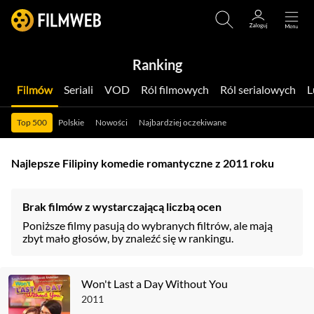
Ranking
Filmów
Seriali
VOD
Ról filmowych
Ról serialowych
Top 500
Polskie
Nowości
Najbardziej oczekiwane
Najlepsze Filipiny komedie romantyczne z 2011 roku
Brak filmów z wystarczającą liczbą ocen
Poniższe filmy pasują do wybranych filtrów, ale mają
zbyt mało głosów, by znaleźć się w rankingu.
Won't Last a Day Without You
2011