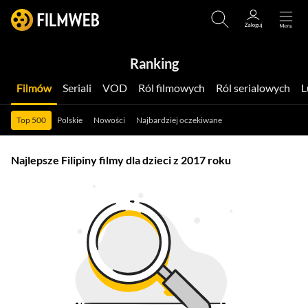
Ranking
Filmów
Seriali
VOD
Ról filmowych
Ról serialowych
Top 500
Polskie
Nowości
Najbardziej oczekiwane
Najlepsze Filipiny filmy dla dzieci z 2017 roku