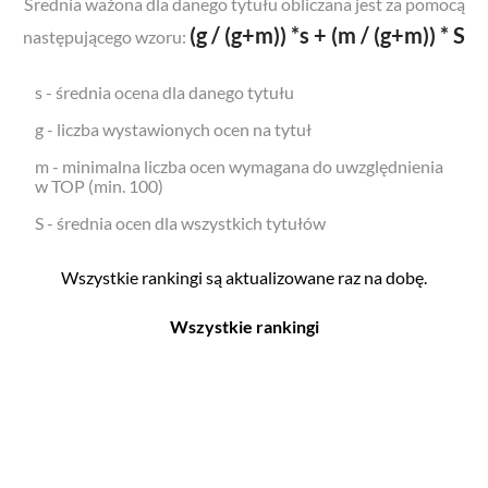
Średnia ważona dla danego tytułu obliczana jest za pomocą
(g / (g+m)) *s + (m / (g+m)) * S
następującego wzoru:
s - średnia ocena dla danego tytułu
g - liczba wystawionych ocen na tytuł
m - minimalna liczba ocen wymagana do uwzględnienia
w TOP (min. 100)
S - średnia ocen dla wszystkich tytułów
Wszystkie rankingi są aktualizowane raz na dobę.
Wszystkie rankingi
Filmy
Seriale
Top 500
Top 500
Polskie
Polskie
Nowości