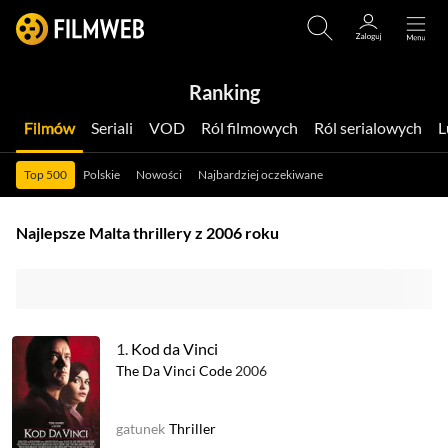
Ranking
Filmów
Seriali
VOD
Ról filmowych
Ról serialowych
Top 500
Polskie
Nowości
Najbardziej oczekiwane
Najlepsze Malta thrillery z 2006 roku
1.
Kod da Vinci
The Da Vinci Code
2006
gatunek
Thriller