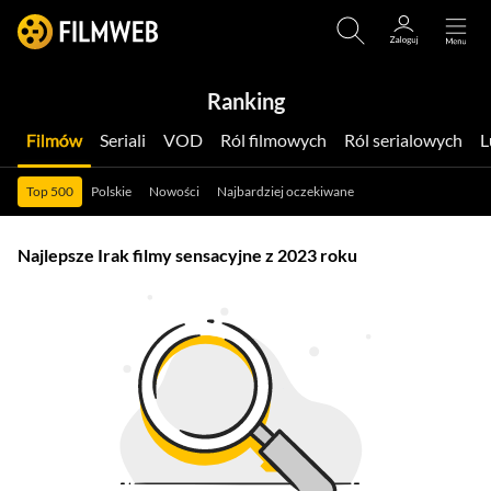
Ranking
Filmów
Seriali
VOD
Ról filmowych
Ról serialowych
Top 500
Polskie
Nowości
Najbardziej oczekiwane
Najlepsze Irak filmy sensacyjne z 2023 roku