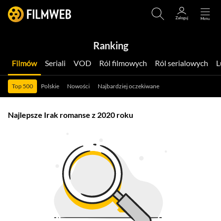
Ranking
Filmów
Seriali
VOD
Ról filmowych
Ról serialowych
Top 500
Polskie
Nowości
Najbardziej oczekiwane
Najlepsze Irak romanse z 2020 roku