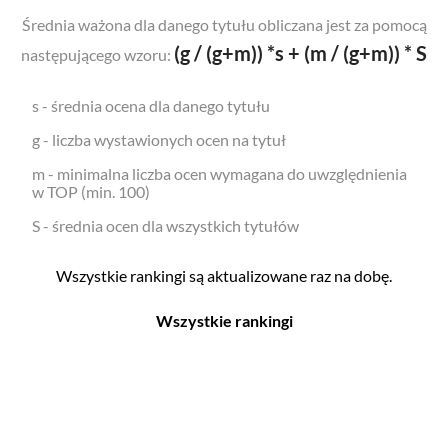
Średnia ważona dla danego tytułu obliczana jest za pomocą
(g / (g+m)) *s + (m / (g+m)) * S
następującego wzoru:
s - średnia ocena dla danego tytułu
g - liczba wystawionych ocen na tytuł
m - minimalna liczba ocen wymagana do uwzględnienia
w TOP (min. 100)
S - średnia ocen dla wszystkich tytułów
Wszystkie rankingi są aktualizowane raz na dobę.
Wszystkie rankingi
Filmy
Seriale
Top 500
Top 500
Polskie
Polskie
Nowości