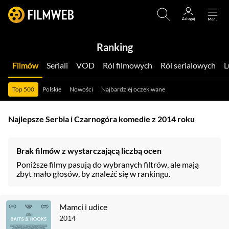
Ranking
Filmów
Seriali
VOD
Ról filmowych
Ról serialowych
Top 500
Polskie
Nowości
Najbardziej oczekiwane
Najlepsze Serbia i Czarnogóra komedie z 2014 roku
Brak filmów z wystarczającą liczbą ocen
Poniższe filmy pasują do wybranych filtrów, ale mają
zbyt mało głosów, by znaleźć się w rankingu.
Mamci i udice
2014