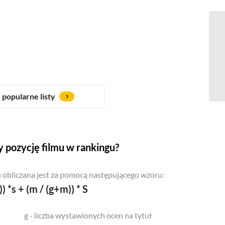
popularne listy
 pozycję filmu w rankingu?
 obliczana jest za pomocą następującego wzoru:
)) *s + (m / (g+m)) * S
g - liczba wystawionych ocen na tytuł