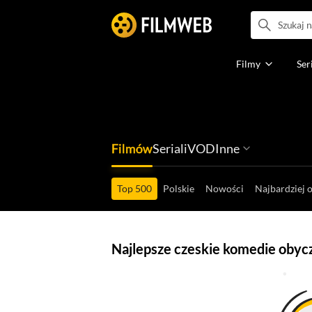
Filmy
Ser
Filmów
Seriali
VOD
Inne
Ludzi filmu
Programów
Ról filmowych
Ról serialowyc
Box Office'ów
Gier wideo
Top 500
Polskie
Nowości
Najbardziej 
Najlepsze czeskie komedie obyc