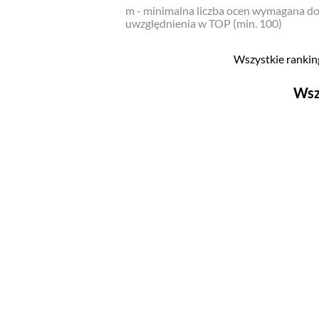
m - minimalna liczba ocen wymagana d
uwzględnienia w TOP (min. 100)
Wszystkie ranking
Wsz
Filmy
Top 500
Polskie
Nowości
Programy
Top 500
Polskie
Ludzie filmu
Aktorów
Aktorek