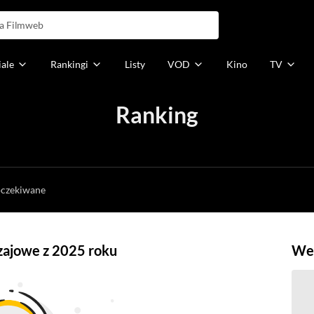
iale
Rankingi
Listy
VOD
Kino
TV
Ranking
h
oczekiwane
zajowe z 2025 roku
Weź