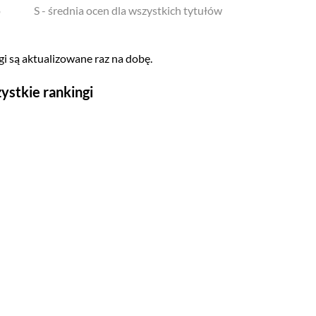
o
S - średnia ocen dla wszystkich tytułów
i są aktualizowane raz na dobę.
ystkie rankingi
Seriale
Top 500
Polskie
Gry wideo
Top 500
Nowości
Kompozytorów
Scenografów