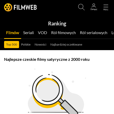
Ranking
Filmów
Seriali
VOD
Ról filmowych
Ról serialowych
Top 500
Polskie
Nowości
Najbardziej oczekiwane
Najlepsze czeskie filmy satyryczne z 2000 roku