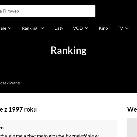
iale
Rankingi
Listy
VOD
Kino
TV
Ranking
h
oczekiwane
e z 1997 roku
Weź
en
rów, ale mają zbyt mało głosów, by znaleźć się w