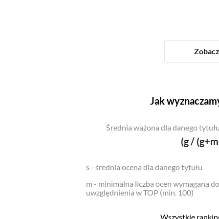
Zobacz 
Jak wyznaczamy
Średnia ważona dla danego tytułu
(g / (g+m
s - średnia ocena dla danego tytułu
m - minimalna liczba ocen wymagana d
uwzględnienia w TOP (min. 100)
Wszystkie ranking