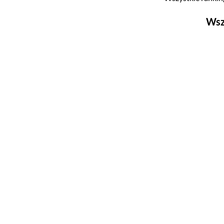
Wsz
Filmy
Top 500
Polskie
Nowości
Programy
Top 500
Polskie
Ludzie filmu
Aktorów
Aktorek
Reżyserów
Scenarzystów
Producentów