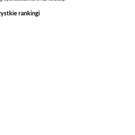
ystkie rankingi
Seriale
Top 500
Polskie
Gry wideo
Top 500
Nowości
Kompozytorów
Scenografów
Montażystów
Kostiumografów
Dźwiękowców