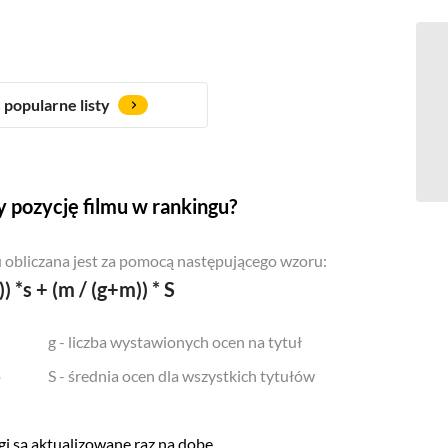
popularne listy
 pozycję filmu w rankingu?
 obliczana jest za pomocą następującego wzoru:
)) *s + (m / (g+m)) * S
g - liczba wystawionych ocen na tytuł
o
S - średnia ocen dla wszystkich tytułów
i są aktualizowane raz na dobę.