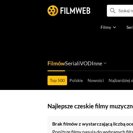
Filmy
Ser
Filmów
Seriali
VOD
Inne
Ludzi filmu
Programów
Ról filmowych
Ról serialowyc
Box Office'ów
Gier wideo
Top 500
Polskie
Nowości
Najbardziej 
Najlepsze czeskie filmy muzyczn
Brak filmów z wystarczającą liczbą oc
Poniższe filmy pasują do wybranych filt