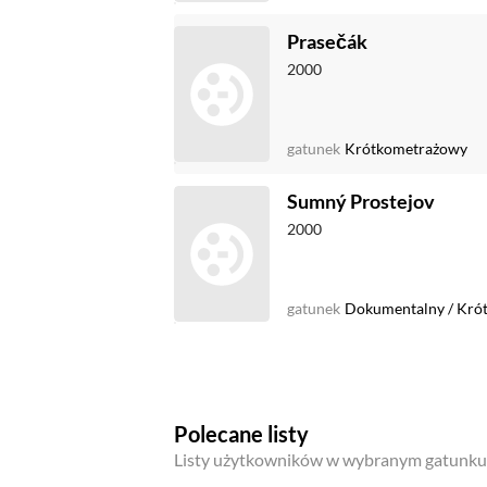
Prasečák
2000
gatunek
Krótkometrażowy
Sumný Prostejov
2000
gatunek
Dokumentalny
/
Kró
Polecane listy
Listy użytkowników w wybranym gatunku