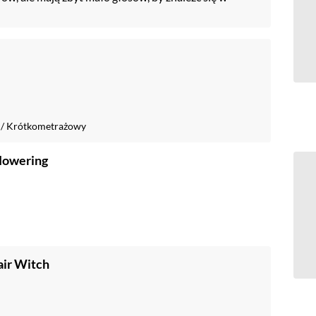
/
Krótkometrażowy
lowering
air Witch