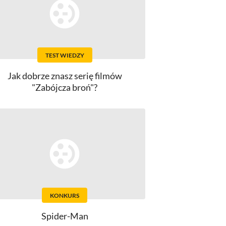
TEST WIEDZY
Jak dobrze znasz serię filmów
"Zabójcza broń"?
KONKURS
Spider-Man