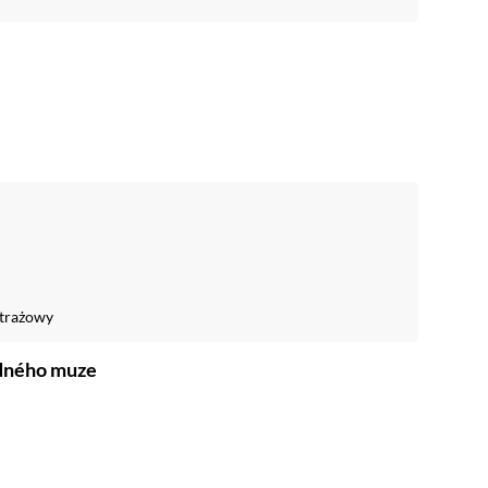
trażowy
odného muze