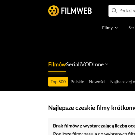
Filmy
Ser
Filmów
Seriali
VOD
Inne
Ludzi filmu
Programów
Ról filmowych
Ról serialowyc
Box Office'ów
Gier wideo
Top 500
Polskie
Nowości
Najbardziej 
Najlepsze czeskie filmy krótko
Brak filmów z wystarczającą liczbą oc
Poniższe filmy pasują do wybranych filt