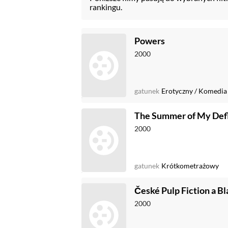
rankingu.
Powers
2000
gatunek
Erotyczny
/
Komedia
The Summer of My Def
2000
gatunek
Krótkometrażowy
České Pulp Fiction a Bl
2000