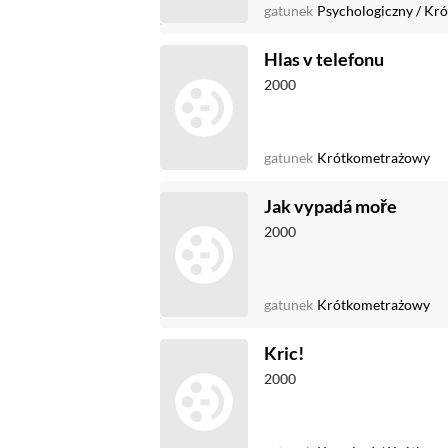
gatunek
Psychologiczny
/
Kró
Hlas v telefonu
2000
gatunek
Krótkometrażowy
Jak vypadá moře
2000
gatunek
Krótkometrażowy
Kric!
2000