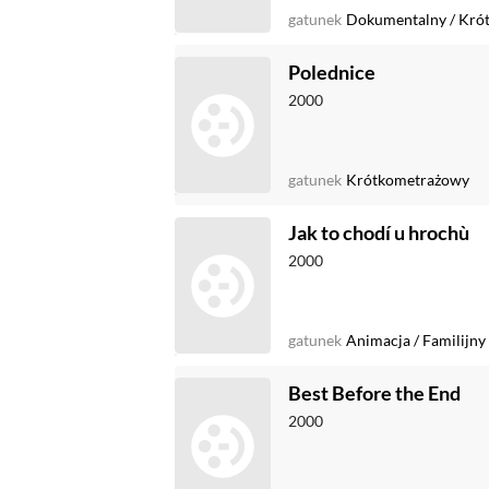
gatunek
Dokumentalny
/
Kró
Polednice
2000
gatunek
Krótkometrażowy
Jak to chodí u hrochù
2000
gatunek
Animacja
/
Familijny
Best Before the End
2000