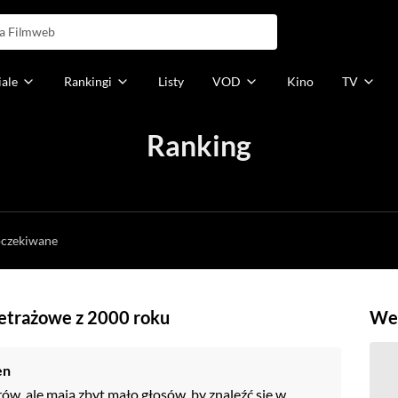
iale
Rankingi
Listy
VOD
Kino
TV
Ranking
h
oczekiwane
metrażowe z 2000 roku
Weź
en
rów, ale mają zbyt mało głosów, by znaleźć się w