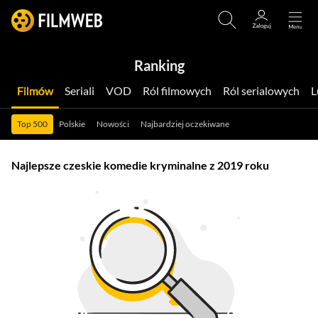
Ranking
Filmów
Seriali
VOD
Ról filmowych
Ról serialowych
Top 500
Polskie
Nowości
Najbardziej oczekiwane
Najlepsze czeskie komedie kryminalne z 2019 roku