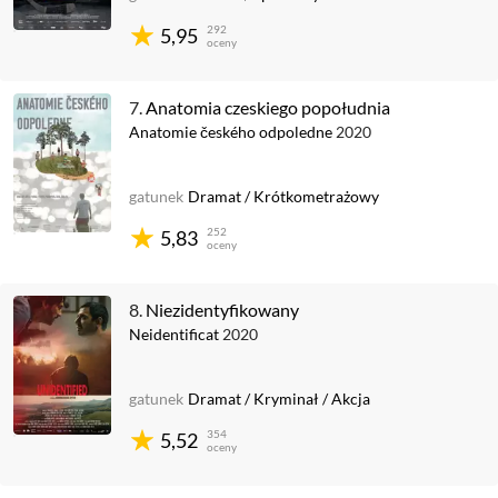
292
5,95
oceny
7.
Anatomia czeskiego popołudnia
Anatomie českého odpoledne
2020
gatunek
Dramat
/
Krótkometrażowy
252
5,83
oceny
8.
Niezidentyfikowany
Neidentificat
2020
gatunek
Dramat
/
Kryminał
/
Akcja
354
5,52
oceny