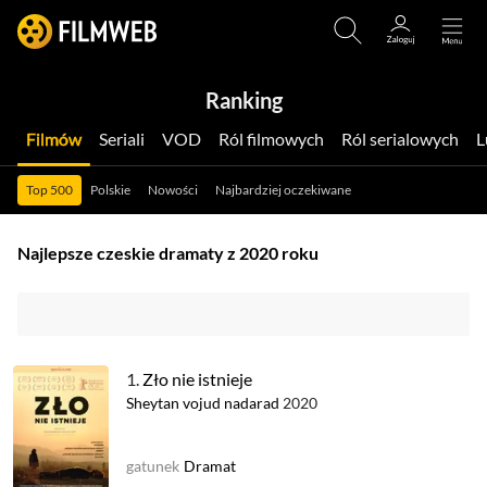
Ranking
Filmów
Seriali
VOD
Ról filmowych
Ról serialowych
Top 500
Polskie
Nowości
Najbardziej oczekiwane
Najlepsze czeskie dramaty z 2020 roku
1.
Zło nie istnieje
Sheytan vojud nadarad
2020
gatunek
Dramat