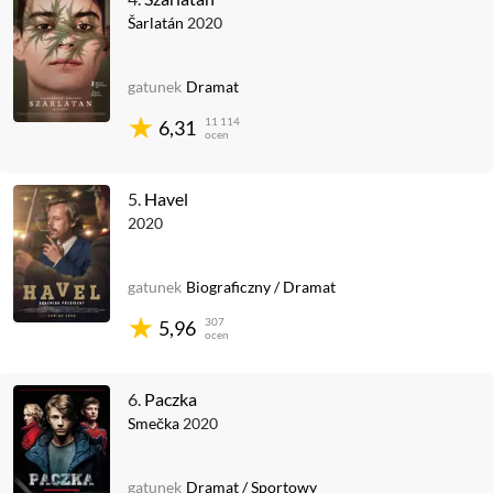
Šarlatán
2020
gatunek
Dramat
11 114
6,31
ocen
5.
Havel
2020
gatunek
Biograficzny
/
Dramat
307
5,96
ocen
6.
Paczka
Smečka
2020
gatunek
Dramat
/
Sportowy