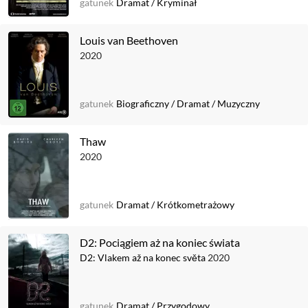
gatunek
Dramat
/
Kryminał
Louis van Beethoven
2020
gatunek
Biograficzny
/
Dramat
/
Muzyczny
Thaw
2020
gatunek
Dramat
/
Krótkometrażowy
D2: Pociągiem aż na koniec świata
D2: Vlakem až na konec světa
2020
gatunek
Dramat
/
Przygodowy