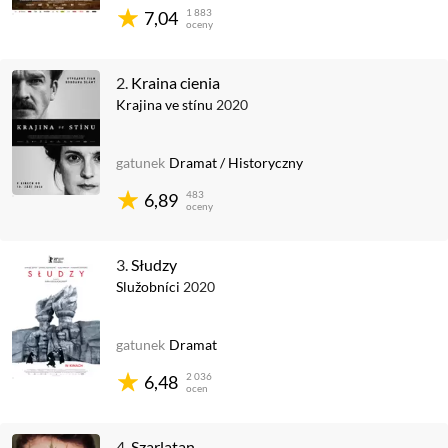
1 883
7,04
oceny
2.
Kraina cienia
Krajina ve stínu
2020
gatunek
Dramat
/
Historyczny
483
6,89
oceny
3.
Słudzy
Služobníci
2020
gatunek
Dramat
2 036
6,48
ocen
4.
Szarlatan