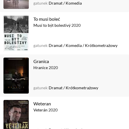
gatunek
Dramat
/
Komedia
To musi boleć
Musí to být bolestivý
2020
gatunek
Dramat
/
Komedia
/
Krótkometrażowy
Granica
Hranice
2020
gatunek
Dramat
/
Krótkometrażowy
Weteran
Veterán
2020