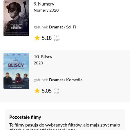
9.
Numery
Nomery
2020
gatunek
Dramat
/
Sci-Fi
175
5,18
ocen
10.
Bliscy
2020
gatunek
Dramat
/
Komedia
739
5,05
ocen
Pozostałe filmy
Te filmy pasują do wybranych filtrów, ale mają zbyt mało
głosów, by znaleźć się w rankingu.