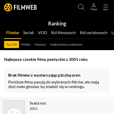
Ranking
Filmów
Seriali
VOD
Ról filmowych
Ról serialowych
Top 500
Polskie
Nowości
Najbardziej oczekiwane
Najlepsze czeskie filmy poetyckie z 2001 roku
Brak filmów z wystarczającą liczbą ocen
Poniższe filmy pasują do wybranych filtrów, ale mają
zbyt mało głosów, by znaleźć się w rankingu.
Svatá noc
2001