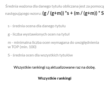
Średnia ważona dla danego tytułu obliczana jest za pomocą
(g / (g+m)) *s + (m / (g+m)) * S
następującego wzoru:
s - średnia ocena dla danego tytułu
g - liczba wystawionych ocen na tytuł
m - minimalna liczba ocen wymagana do uwzględnienia
w TOP (min. 100)
S - średnia ocen dla wszystkich tytułów
Wszystkie rankingi są aktualizowane raz na dobę.
Wszystkie rankingi
Filmy
Seriale
Top 500
Top 500
Polskie
Polskie
Nowości