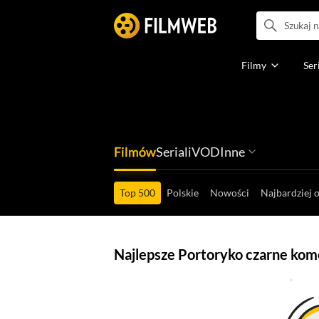
Filmy
Ser
Filmów
Seriali
VOD
Inne
Ludzi filmu
Programów
Ról filmowych
Ról serialowyc
Box Office'ów
Gier wideo
Top 500
Polskie
Nowości
Najbardziej 
Najlepsze Portoryko czarne kom