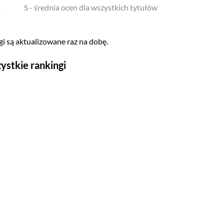
o
S - średnia ocen dla wszystkich tytułów
i są aktualizowane raz na dobę.
ystkie rankingi
Seriale
Top 500
Polskie
Gry wideo
Top 500
Nowości
Kompozytorów
Scenografów