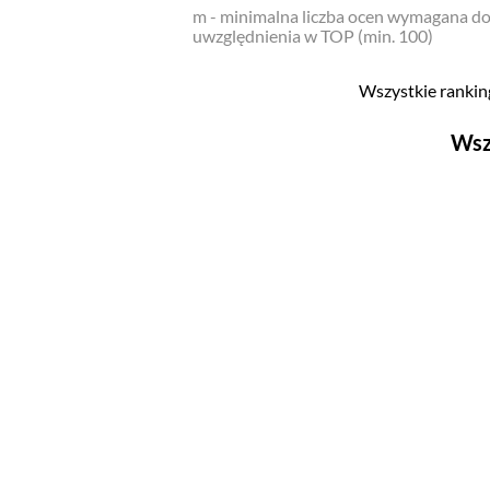
m - minimalna liczba ocen wymagana d
uwzględnienia w TOP (min. 100)
Wszystkie ranking
Wsz
Filmy
Top 500
Polskie
Nowości
Programy
Top 500
Polskie
Ludzie filmu
Aktorów
Aktorek