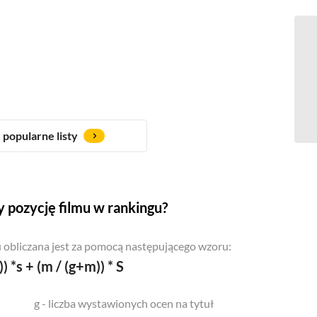
popularne listy
 pozycję filmu w rankingu?
 obliczana jest za pomocą następującego wzoru:
)) *s + (m / (g+m)) * S
g - liczba wystawionych ocen na tytuł