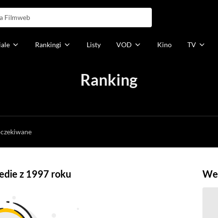
iale
Rankingi
Listy
VOD
Kino
TV
Ranking
h
oczekiwane
edie z 1997 roku
Weź