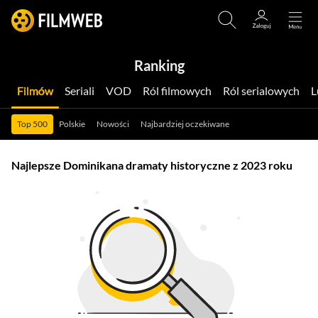
Ranking
Filmów
Seriali
VOD
Ról filmowych
Ról serialowych
Top 500
Polskie
Nowości
Najbardziej oczekiwane
Najlepsze Dominikana dramaty historyczne z 2023 roku