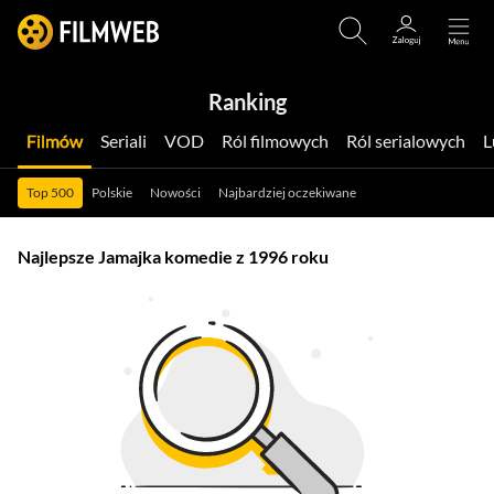
Ranking
Filmów
Seriali
VOD
Ról filmowych
Ról serialowych
Top 500
Polskie
Nowości
Najbardziej oczekiwane
Najlepsze Jamajka komedie z 1996 roku