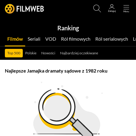
Ranking
Filmów
Seriali
VOD
Ról filmowych
Ról serialowych
Top 500
Polskie
Nowości
Najbardziej oczekiwane
Najlepsze Jamajka dramaty sądowe z 1982 roku