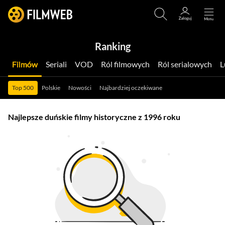
Ranking
Filmów
Seriali
VOD
Ról filmowych
Ról serialowych
Top 500
Polskie
Nowości
Najbardziej oczekiwane
Najlepsze duńskie filmy historyczne z 1996 roku