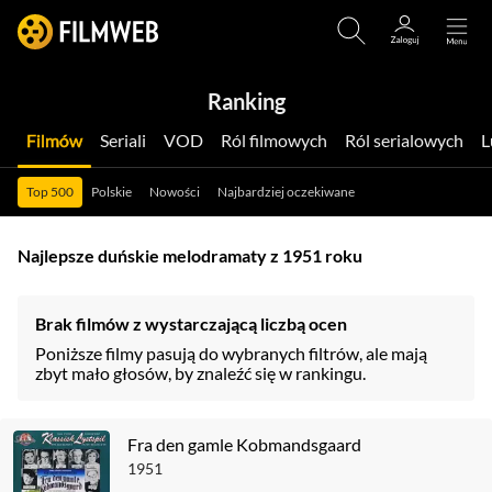
Ranking
Filmów
Seriali
VOD
Ról filmowych
Ról serialowych
Top 500
Polskie
Nowości
Najbardziej oczekiwane
Najlepsze duńskie melodramaty z 1951 roku
Brak filmów z wystarczającą liczbą ocen
Poniższe filmy pasują do wybranych filtrów, ale mają
zbyt mało głosów, by znaleźć się w rankingu.
Fra den gamle Kobmandsgaard
1951