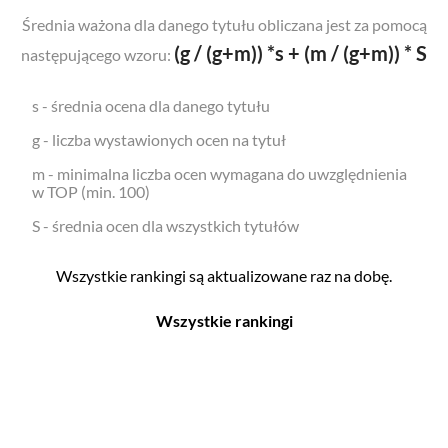
Średnia ważona dla danego tytułu obliczana jest za pomocą
(g / (g+m)) *s + (m / (g+m)) * S
następującego wzoru:
s - średnia ocena dla danego tytułu
g - liczba wystawionych ocen na tytuł
m - minimalna liczba ocen wymagana do uwzględnienia
w TOP (min. 100)
S - średnia ocen dla wszystkich tytułów
Wszystkie rankingi są aktualizowane raz na dobę.
Wszystkie rankingi
Filmy
Seriale
Top 500
Top 500
Polskie
Polskie
Nowości