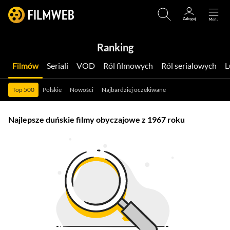
Ranking
Filmów
Seriali
VOD
Ról filmowych
Ról serialowych
Top 500
Polskie
Nowości
Najbardziej oczekiwane
Najlepsze duńskie filmy obyczajowe z 1967 roku