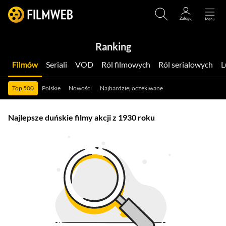
Ranking
Filmów
Seriali
VOD
Ról filmowych
Ról serialowych
Top 500
Polskie
Nowości
Najbardziej oczekiwane
Najlepsze duńskie filmy akcji z 1930 roku