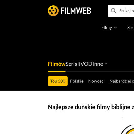
Filmy
Ser
Filmów
Seriali
VOD
Inne
Ludzi filmu
Programów
Ról filmowych
Ról serialowyc
Box Office'ów
Gier wideo
Top 500
Polskie
Nowości
Najbardziej 
Najlepsze duńskie filmy biblijne