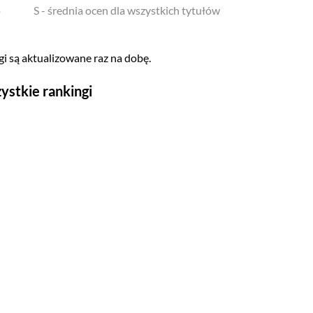
o
S - średnia ocen dla wszystkich tytułów
i są aktualizowane raz na dobę.
ystkie rankingi
Seriale
Top 500
Polskie
Gry wideo
Top 500
Nowości
Kompozytorów
Scenografów