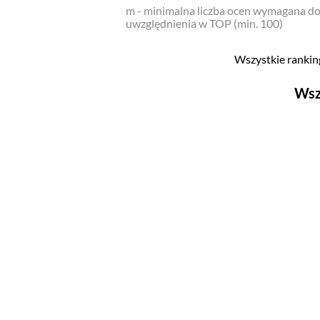
m - minimalna liczba ocen wymagana d
uwzględnienia w TOP (min. 100)
Wszystkie ranking
Wsz
Filmy
Top 500
Polskie
Nowości
Programy
Top 500
Polskie
Ludzie filmu
Aktorów
Aktorek