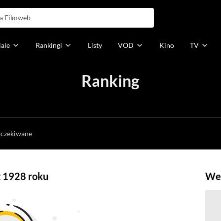
iale
Rankingi
Listy
VOD
Kino
TV
Ranking
h
oczekiwane
 z 1928 roku
Weź