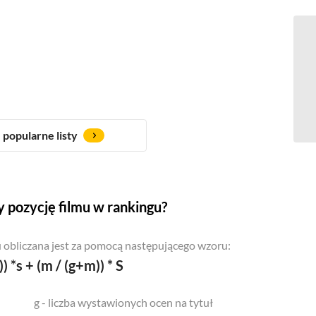
popularne listy
 pozycję filmu w rankingu?
 obliczana jest za pomocą następującego wzoru:
)) *s + (m / (g+m)) * S
g - liczba wystawionych ocen na tytuł