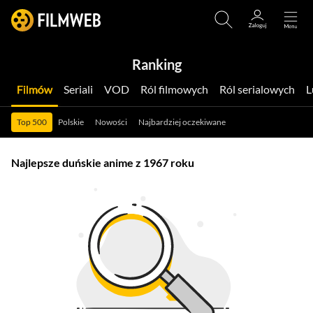
Ranking
Filmów
Seriali
VOD
Ról filmowych
Ról serialowych
Top 500
Polskie
Nowości
Najbardziej oczekiwane
Najlepsze duńskie anime z 1967 roku