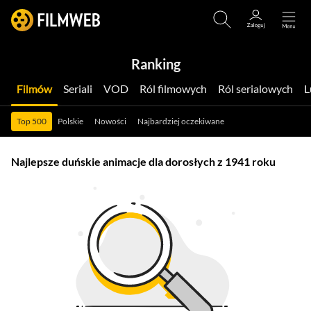
Ranking
Filmów
Seriali
VOD
Ról filmowych
Ról serialowych
Top 500
Polskie
Nowości
Najbardziej oczekiwane
Najlepsze duńskie animacje dla dorosłych z 1941 roku