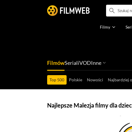
Filmy
Ser
Filmów
Seriali
VOD
Inne
Ludzi filmu
Programów
Ról filmowych
Ról serialowyc
Box Office'ów
Gier wideo
Top 500
Polskie
Nowości
Najbardziej 
Najlepsze Malezja filmy dla dzie