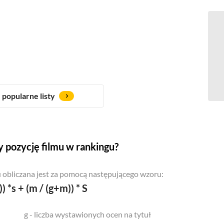
popularne listy
 pozycję filmu w rankingu?
 obliczana jest za pomocą następującego wzoru:
)) *s + (m / (g+m)) * S
g - liczba wystawionych ocen na tytuł