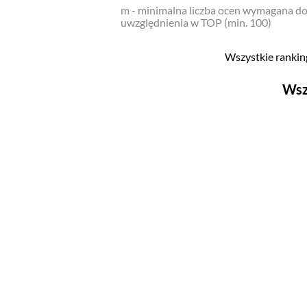
m - minimalna liczba ocen wymagana d
uwzględnienia w TOP (min. 100)
Wszystkie ranking
Wsz
Filmy
Top 500
Polskie
Nowości
Programy
Top 500
Polskie
Ludzie filmu
Aktorów
Aktorek