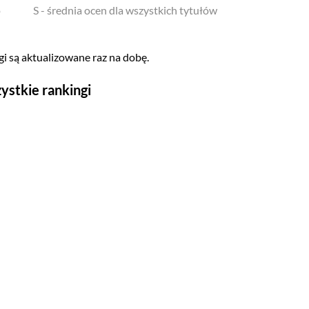
o
S - średnia ocen dla wszystkich tytułów
i są aktualizowane raz na dobę.
ystkie rankingi
Seriale
Top 500
Polskie
Gry wideo
Top 500
Nowości
Kompozytorów
Scenografów