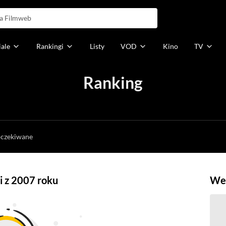
iale
Rankingi
Listy
VOD
Kino
TV
Ranking
h
oczekiwane
ci z 2007 roku
Weź