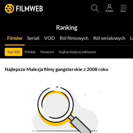
Ranking
Filmów
Seriali
VOD
Ról filmowych
Ról serialowych
Top 500
Polskie
Nowości
Najbardziej oczekiwane
Najlepsze Malezja filmy gangsterskie z 2008 roku