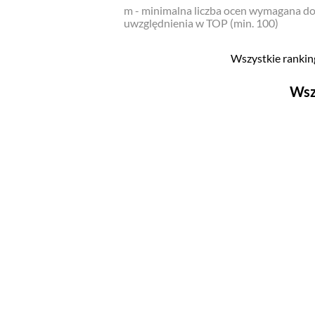
m - minimalna liczba ocen wymagana d
uwzględnienia w TOP (min. 100)
Wszystkie ranking
Wsz
Filmy
Top 500
Polskie
Nowości
Programy
Top 500
Polskie
Ludzie filmu
Aktorów
Aktorek