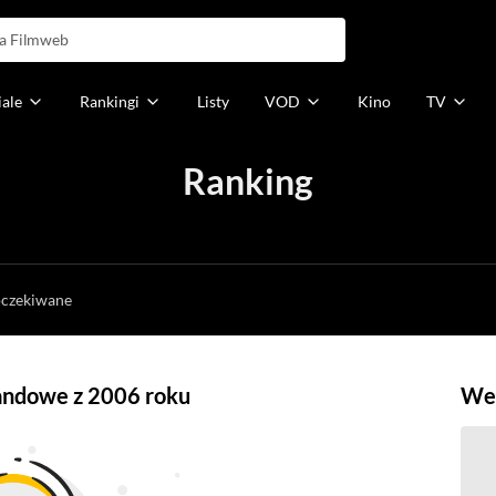
iale
Rankingi
Listy
VOD
Kino
TV
Ranking
h
oczekiwane
gandowe z 2006 roku
Weź