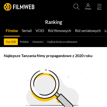
Ranking
Filmów
Seriali
VOD
Ról filmowych
Ról serialowych
Top 500
Polskie
Nowości
Najbardziej oczekiwane
Najlepsze Tanzania filmy propagandowe z 2020 roku