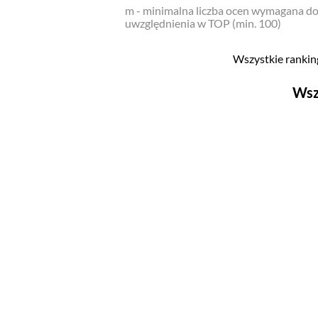
m - minimalna liczba ocen wymagana d
uwzględnienia w TOP (min. 100)
Wszystkie ranking
Wsz
Filmy
Top 500
Polskie
Nowości
Programy
Top 500
Polskie
Ludzie filmu
Aktorów
Aktorek