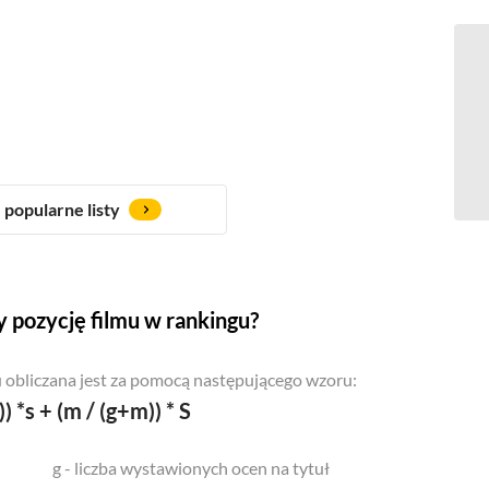
popularne listy
 pozycję filmu w rankingu?
 obliczana jest za pomocą następującego wzoru:
)) *s + (m / (g+m)) * S
g - liczba wystawionych ocen na tytuł