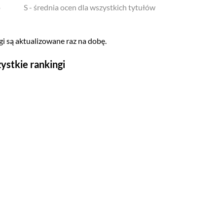
o
S - średnia ocen dla wszystkich tytułów
i są aktualizowane raz na dobę.
ystkie rankingi
Seriale
Top 500
Polskie
Gry wideo
Top 500
Nowości
Kompozytorów
Scenografów