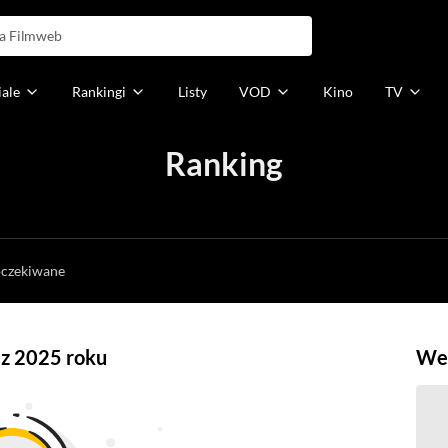
iale
Rankingi
Listy
VOD
Kino
TV
Ranking
h
oczekiwane
 z 2025 roku
Weź