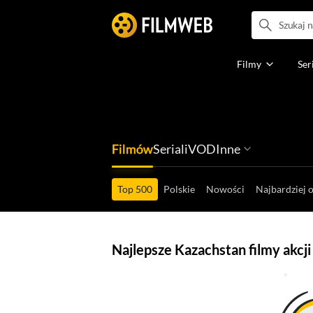
Filmy
Ser
Filmów
Seriali
VOD
Inne
Ludzi filmu
Programów
Ról filmowych
Ról serialowyc
Box Office'ów
Gier wideo
Top 500
Polskie
Nowości
Najbardziej 
Najlepsze Kazachstan filmy akcji