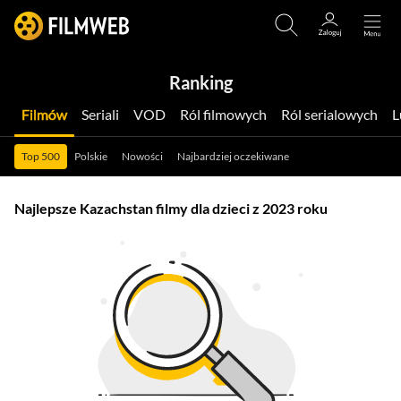
Ranking
Filmów
Seriali
VOD
Ról filmowych
Ról serialowych
Top 500
Polskie
Nowości
Najbardziej oczekiwane
Najlepsze Kazachstan filmy dla dzieci z 2023 roku