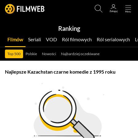
Ranking
Filmów
Seriali
VOD
Ról filmowych
Ról serialowych
Top 500
Polskie
Nowości
Najbardziej oczekiwane
Najlepsze Kazachstan czarne komedie z 1995 roku