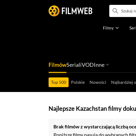
Filmy
Ser
Filmów
Seriali
VOD
Inne
Ludzi filmu
Programów
Ról filmowych
Ról serialowyc
Box Office'ów
Gier wideo
Top 500
Polskie
Nowości
Najbardziej 
Najlepsze Kazachstan filmy dok
Brak filmów z wystarczającą liczbą oc
Poniższe filmy pasują do wybranych filt