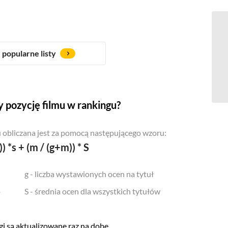
popularne listy
 pozycję filmu w rankingu?
 obliczana jest za pomocą następującego wzoru:
)) *s + (m / (g+m)) * S
g - liczba wystawionych ocen na tytuł
o
S - średnia ocen dla wszystkich tytułów
i są aktualizowane raz na dobę.