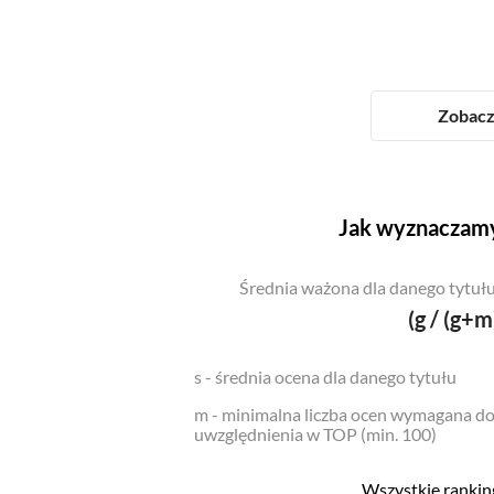
Zobacz 
Jak wyznaczamy
Średnia ważona dla danego tytułu
(g / (g+m
s - średnia ocena dla danego tytułu
m - minimalna liczba ocen wymagana d
uwzględnienia w TOP (min. 100)
Wszystkie ranking