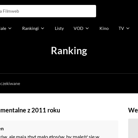
iale
Rankingi
Listy
VOD
Kino
TV
Ranking
h
oczekiwane
umentalne z 2011 roku
Weź
en
rów, ale mają zbyt mało głosów, by znaleźć się w