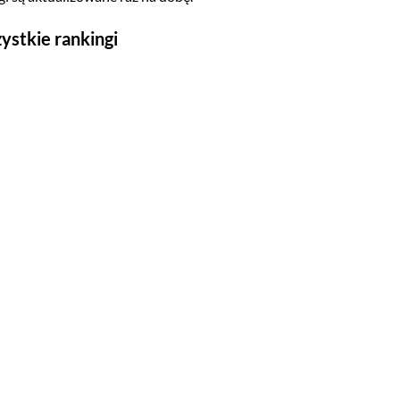
ystkie rankingi
Seriale
Top 500
Polskie
Gry wideo
Top 500
Nowości
Kompozytorów
Scenografów
Montażystów
Kostiumografów
Dźwiękowców