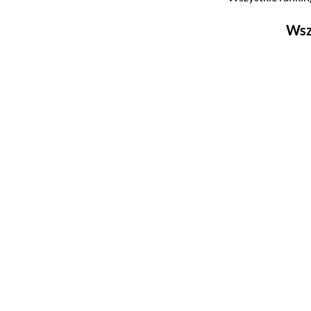
Wsz
Filmy
Top 500
Polskie
Nowości
Programy
Top 500
Polskie
Ludzie filmu
Aktorów
Aktorek
Reżyserów
Scenarzystów
Producentów