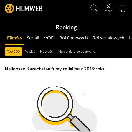
Ranking
Filmów
Seriali
VOD
Ról filmowych
Ról serialowych
Top 500
Polskie
Nowości
Najbardziej oczekiwane
Najlepsze Kazachstan filmy religijne z 2019 roku