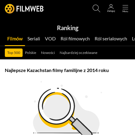
Ranking
Filmów
Seriali
VOD
Ról filmowych
Ról serialowych
Top 500
Polskie
Nowości
Najbardziej oczekiwane
Najlepsze Kazachstan filmy familijne z 2014 roku