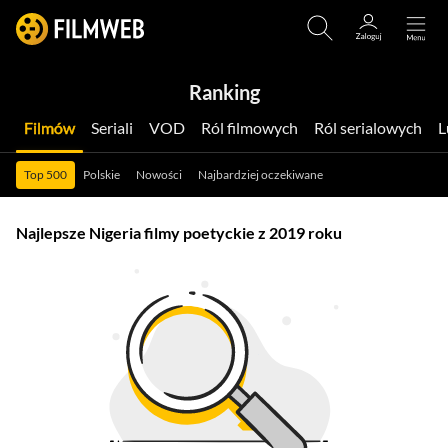
Ranking
Filmów
Seriali
VOD
Ról filmowych
Ról serialowych
Top 500
Polskie
Nowości
Najbardziej oczekiwane
Najlepsze Nigeria filmy poetyckie z 2019 roku