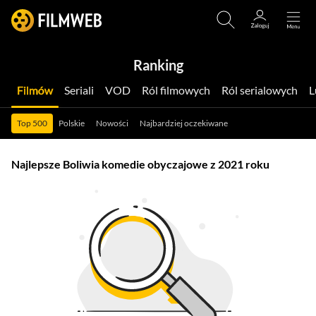
Ranking
Filmów
Seriali
VOD
Ról filmowych
Ról serialowych
Top 500
Polskie
Nowości
Najbardziej oczekiwane
Najlepsze Boliwia komedie obyczajowe z 2021 roku