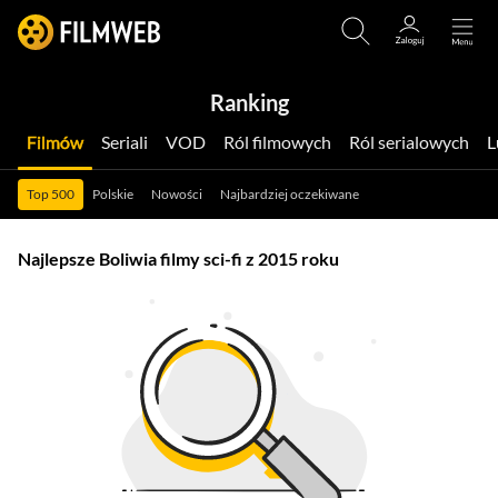
Ranking
Filmów
Seriali
VOD
Ról filmowych
Ról serialowych
Top 500
Polskie
Nowości
Najbardziej oczekiwane
Najlepsze Boliwia filmy sci-fi z 2015 roku