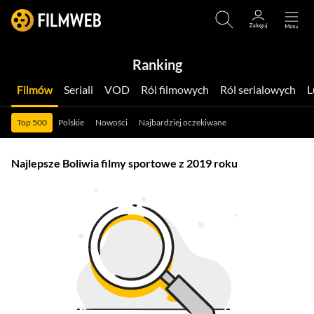
Ranking
Filmów
Seriali
VOD
Ról filmowych
Ról serialowych
Top 500
Polskie
Nowości
Najbardziej oczekiwane
Najlepsze Boliwia filmy sportowe z 2019 roku