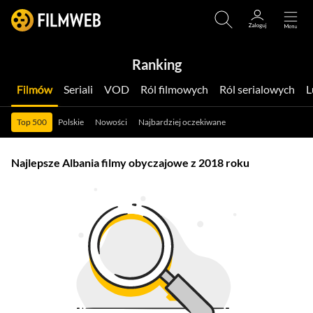
Ranking
Filmów
Seriali
VOD
Ról filmowych
Ról serialowych
Top 500
Polskie
Nowości
Najbardziej oczekiwane
Najlepsze Albania filmy obyczajowe z 2018 roku