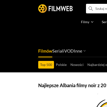
Filmy
Ser
Filmów
Seriali
VOD
Inne
Ludzi filmu
Programów
Ról filmowych
Ról serialowyc
Box Office'ów
Gier wideo
Top 500
Polskie
Nowości
Najbardziej 
Najlepsze Albania filmy noir z 2