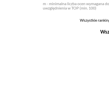
m - minimalna liczba ocen wymagana d
uwzględnienia w TOP (min. 100)
Wszystkie ranking
Wsz
Filmy
Top 500
Polskie
Nowości
Programy
Top 500
Polskie
Ludzie filmu
Aktorów
Aktorek