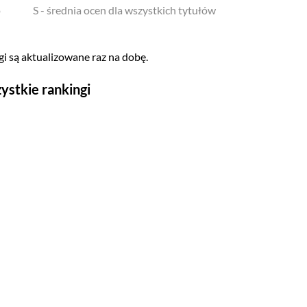
o
S - średnia ocen dla wszystkich tytułów
i są aktualizowane raz na dobę.
ystkie rankingi
Seriale
Top 500
Polskie
Gry wideo
Top 500
Nowości
Kompozytorów
Scenografów