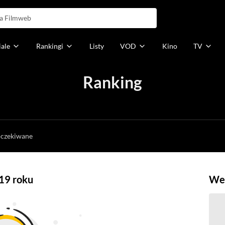
iale
Rankingi
Listy
VOD
Kino
TV
Ranking
h
oczekiwane
019 roku
Weź