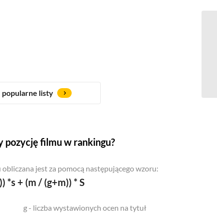
popularne listy
 pozycję filmu w rankingu?
 obliczana jest za pomocą następującego wzoru:
)) *s + (m / (g+m)) * S
g - liczba wystawionych ocen na tytuł