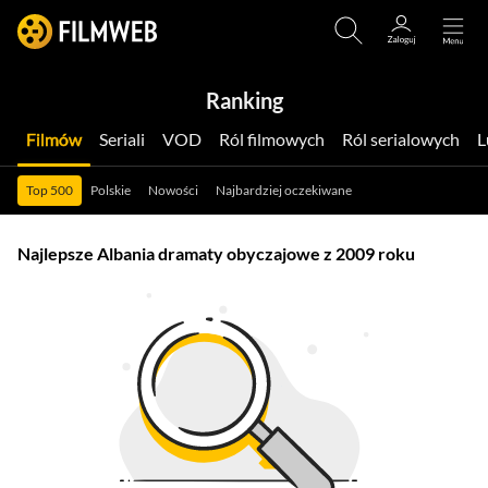
Ranking
Filmów
Seriali
VOD
Ról filmowych
Ról serialowych
Top 500
Polskie
Nowości
Najbardziej oczekiwane
Najlepsze Albania dramaty obyczajowe z 2009 roku