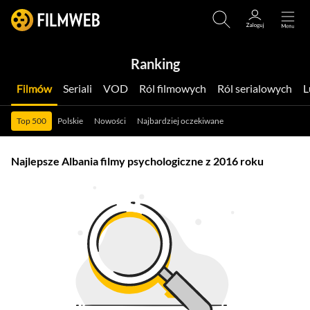
Ranking
Filmów
Seriali
VOD
Ról filmowych
Ról serialowych
Top 500
Polskie
Nowości
Najbardziej oczekiwane
Najlepsze Albania filmy psychologiczne z 2016 roku