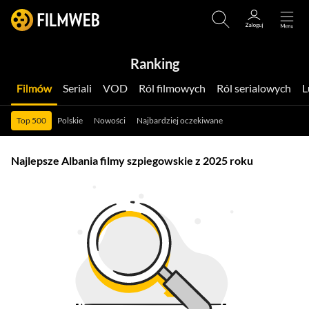
Ranking
Filmów
Seriali
VOD
Ról filmowych
Ról serialowych
Top 500
Polskie
Nowości
Najbardziej oczekiwane
Najlepsze Albania filmy szpiegowskie z 2025 roku