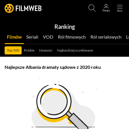
Ranking
Filmów
Seriali
VOD
Ról filmowych
Ról serialowych
Top 500
Polskie
Nowości
Najbardziej oczekiwane
Najlepsze Albania dramaty sądowe z 2020 roku