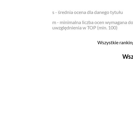
s - średnia ocena dla danego tytułu
m - minimalna liczba ocen wymagana d
uwzględnienia w TOP (min. 100)
Wszystkie ranking
Wsz
Filmy
Top 500
Polskie
Nowości
Programy
Top 500
Polskie