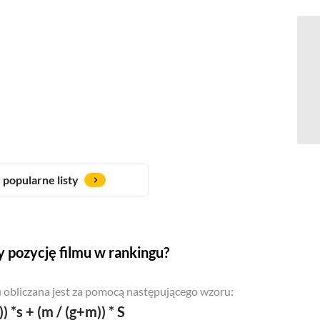
popularne listy
 pozycję filmu w rankingu?
 obliczana jest za pomocą następującego wzoru:
)) *s + (m / (g+m)) * S