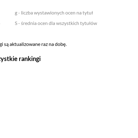
g - liczba wystawionych ocen na tytuł
o
S - średnia ocen dla wszystkich tytułów
i są aktualizowane raz na dobę.
ystkie rankingi
Seriale
Top 500
Polskie
Gry wideo
Top 500
Nowości