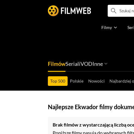
Filmy
Ser
Filmów
Seriali
VOD
Inne
Ludzi filmu
Programów
Ról filmowych
Ról serialowyc
Box Office'ów
Gier wideo
Top 500
Polskie
Nowości
Najbardziej 
Najlepsze Ekwador filmy dokume
Brak filmów z wystarczającą liczbą oc
Poniższe filmy pasują do wybranych filt