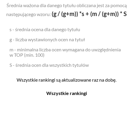
Średnia ważona dla danego tytułu obliczana jest za pomocą
(g / (g+m)) *s + (m / (g+m)) * S
następującego wzoru:
s - średnia ocena dla danego tytułu
g - liczba wystawionych ocen na tytuł
m - minimalna liczba ocen wymagana do uwzględnienia
w TOP (min. 100)
S - średnia ocen dla wszystkich tytułów
Wszystkie rankingi są aktualizowane raz na dobę.
Wszystkie rankingi
Filmy
Seriale
Top 500
Top 500
Polskie
Polskie
Nowości