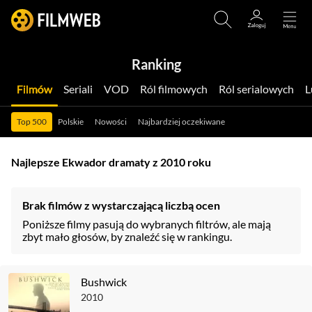
Ranking
Filmów
Seriali
VOD
Ról filmowych
Ról serialowych
Top 500
Polskie
Nowości
Najbardziej oczekiwane
Najlepsze Ekwador dramaty z 2010 roku
Brak filmów z wystarczającą liczbą ocen
Poniższe filmy pasują do wybranych filtrów, ale mają
zbyt mało głosów, by znaleźć się w rankingu.
Bushwick
2010