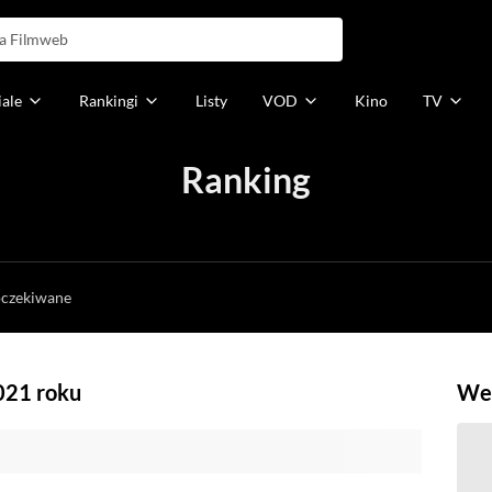
iale
Rankingi
Listy
VOD
Kino
TV
Ranking
h
oczekiwane
021 roku
Weź