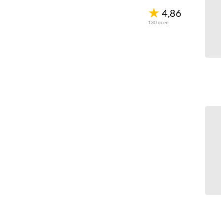
4,86
130
ocen