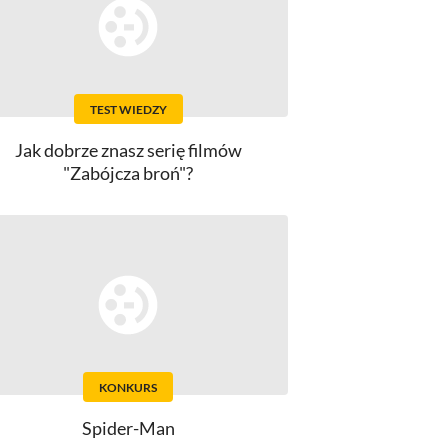
TEST WIEDZY
Jak dobrze znasz serię filmów
"Zabójcza broń"?
KONKURS
Spider-Man