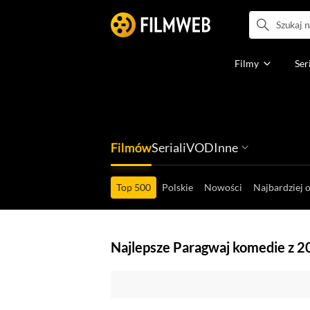
Filmy
Ser
Filmów
Seriali
VOD
Inne
Ludzi filmu
Programów
Ról filmowych
Ról serialowyc
Box Office'ów
Gier wideo
Top 500
Polskie
Nowości
Najbardziej 
Najlepsze Paragwaj komedie z 2