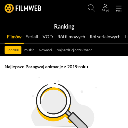
Ranking
Filmów
Seriali
VOD
Ról filmowych
Ról serialowych
Top 500
Polskie
Nowości
Najbardziej oczekiwane
Najlepsze Paragwaj animacje z 2019 roku