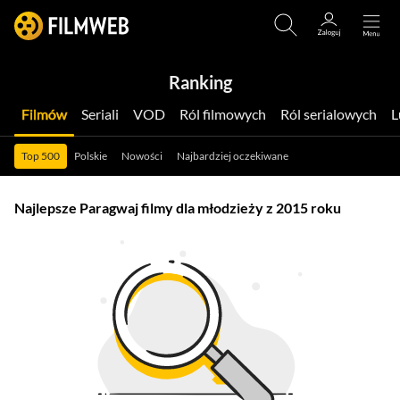
Ranking
Filmów
Seriali
VOD
Ról filmowych
Ról serialowych
Top 500
Polskie
Nowości
Najbardziej oczekiwane
Najlepsze Paragwaj filmy dla młodzieży z 2015 roku